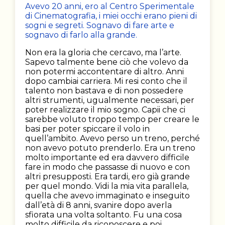
Avevo 20 anni, ero al Centro Sperimentale
di Cinematografia, i miei occhi erano pieni di
sogni e segreti. Sognavo di fare arte e
sognavo di farlo alla grande.
Non era la gloria che cercavo, ma l’arte.
Sapevo talmente bene ciò che volevo da
non potermi accontentare di altro. Anni
dopo cambiai carriera. Mi resi conto che il
talento non bastava e di non possedere
altri strumenti, ugualmente necessari, per
poter realizzare il mio sogno. Capii che ci
sarebbe voluto troppo tempo per creare le
basi per poter spiccare il volo in
quell’ambito. Avevo perso un treno, perché
non avevo potuto prenderlo. Era un treno
molto importante ed era davvero difficile
fare in modo che passasse di nuovo e con
altri presupposti. Era tardi, ero già grande
per quel mondo. Vidi la mia vita parallela,
quella che avevo immaginato e inseguito
dall’età di 8 anni, svanire dopo averla
sfiorata una volta soltanto. Fu una cosa
molto difficile da riconoscere e poi