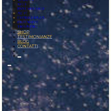
SELF
PSYCHOLOGY
ACT!
CONSULENZA
INTENSIVE
TRAINING
SHOP
TESTIMONIANZE
BLOG
CONTATTI