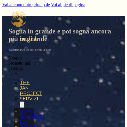
Vai al contenuto principale
Vai al piè di pagina
Sogna in grande e poi sogna ancora
più in grande
english
0
CLAUDIA PUGLIESE
|
10 APRILE 2025
Nessun
prodotto nel
carrello.
THE
JAN
PROJECT
SERVIZI
HYPNO-
COACHING
RTT
WHOLE-